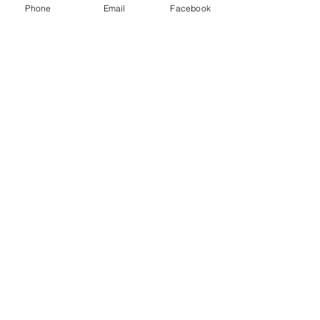
Hepsini Gör
Son Yazılar
Phone
Email
Facebook
Yorumlar