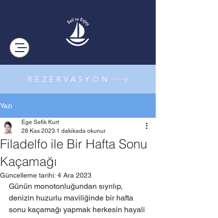
REZERVASYON
Yazı
Ege Sefik Kurt
28 Kas 2023
1 dakikada okunur
Filadelfo ile Bir Hafta Sonu
Kaçamağı
Güncelleme tarihi:
4 Ara 2023
Günün monotonluğundan sıyrılıp, 
denizin huzurlu maviliğinde bir hafta 
sonu kaçamağı yapmak herkesin hayali 