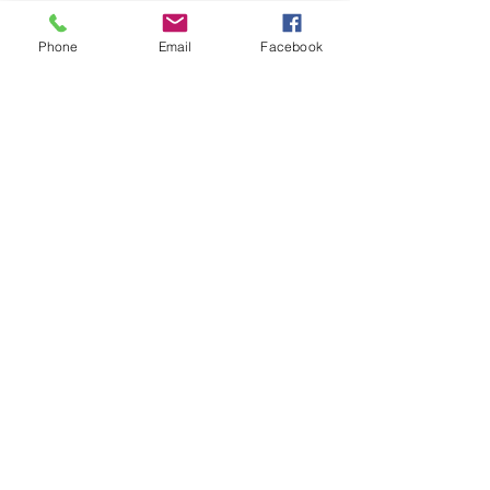
Phone
Email
Facebook
Hepsini Gör
Son Yazılar