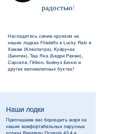
радостью!
Насладитесь синим круизом на
наших лодках Filadelfo и Lucky Rain в
Хамам (Клеопатра), Куйручак
(Бинлик), Таш Яка (Бедри Рахми),
Сарсала, Гёбюн, Бойнуз Бюкю и
других великолепных бухтах!
Наши лодки
Приглашаем вас бороздить моря на
наших комфортабельных парусных
лодках Beneteau Oceanis 43.4 и