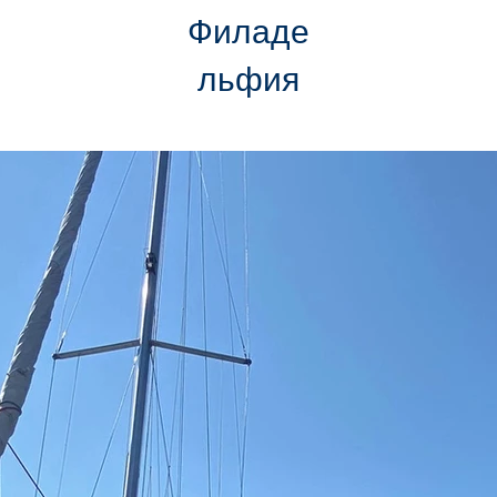
Филаде
льфия