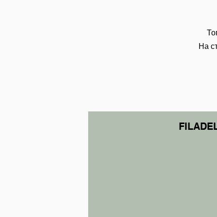
То
На с
FILADE